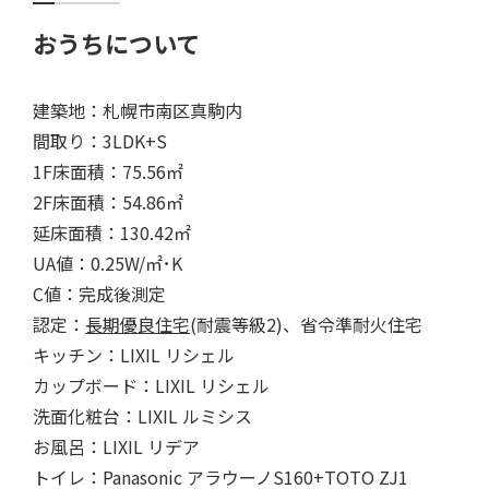
おうちについて
建築地：札幌市南区真駒内
間取り：3LDK+S
1F床面積：75.56㎡
2F床面積：54.86㎡
延床面積：130.42㎡
UA値：0.25W/㎡･K
C値：完成後測定
認定：
長期優良住宅
(耐震等級2)、省令準耐火住宅
キッチン：LIXIL リシェル
カップボード：LIXIL リシェル
洗面化粧台：LIXIL ルミシス
お風呂：LIXIL リデア
トイレ：Panasonic アラウーノS160+TOTO ZJ1