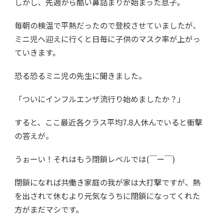
しかし、先週から酷い鼻詰まりが始まった息子。
毎朝の検温で平熱だったので登校させていましたが、
ミニ児へ迎えに行くと日毎に子供のマスク率が上がっ
ていきます。
恐る恐るミニ児の先生に聞きました。
「ついにインフルエンザ流行り始めましたか？」
すると、ここ最近各クラス平均7.8人休んでいると衝撃
の答えが。
うぉーい！それはもう閉鎖レベルでは(￣ー￣)
閉鎖になれば共働き家庭の我が家は大打撃ですが、熱
を出されて休むより元気なうちに閉鎖になってくれた
方がまだマシです。