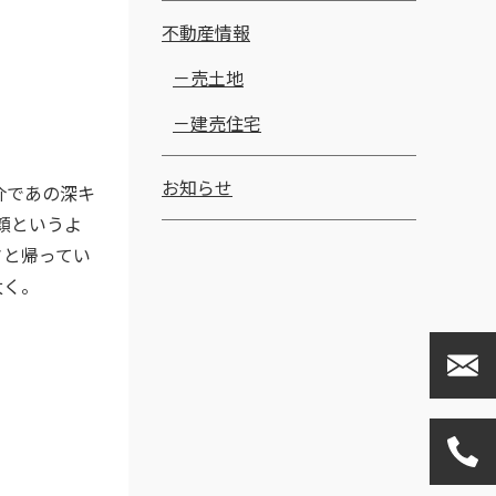
不動産情報
売土地
建売住宅
お知らせ
介であの深キ
顔というよ
さと帰ってい
太く。